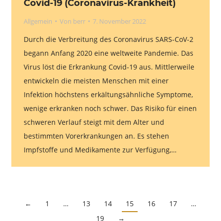
Covid-19 (Coronavirus-Krankheit)
Allgemein
Von
berr
7. November 2022
Durch die Verbreitung des Coronavirus SARS-CoV-2
begann Anfang 2020 eine weltweite Pandemie. Das
Virus löst die Erkrankung Covid-19 aus. Mittlerweile
entwickeln die meisten Menschen mit einer
Infektion höchstens erkältungsähnliche Symptome,
wenige erkranken noch schwer. Das Risiko für einen
schweren Verlauf steigt mit dem Alter und
bestimmten Vorerkrankungen an. Es stehen
Impfstoffe und Medikamente zur Verfügung,…
←
1
…
13
14
15
16
17
…
19
→